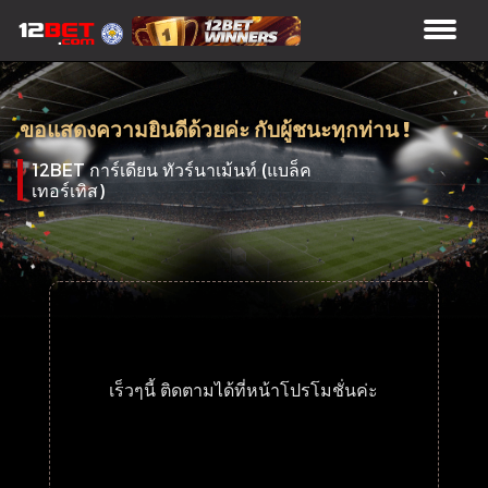
ขอแสดงความยินดีด้วยค่ะ กับผู้ชนะทุกท่าน !
12BET การ์เดียน ทัวร์นาเม้นท์ (แบล็ค
เทอร์เทิส)
เร็วๆนี้ ติดตามได้ที่หน้าโปรโมชั่นค่ะ