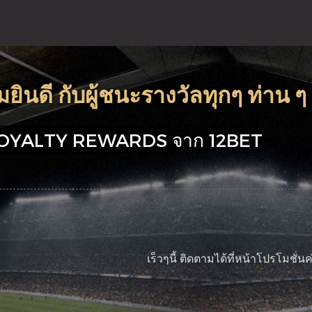
นดี กับผู้ชนะรางวัลทุกๆ ท่าน ๆ
ล LOYALTY REWARDS จาก 12BET
เร็วๆนี้ ติดตามได้ที่หน้าโปรโมชั่นค